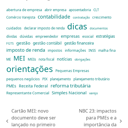
abertura de empresa
abrir empresa
aposentadoria
CLT
contabilidade
Comércio Varejista
crescimento
contratação
dicas
cuidados
declarar imposto de renda
documentos
empresas
dúvidas
estratégias
esocial
dívidas
empreendedor
gestão
gestão contábil
gestão financeira
FGTS
imposto de renda
informações
malha fina
impostos
INSS
MEI
notícias
MEIs
ME
nota fiscal
obrigações
orientações
Pequenas Empresas
pequenos negócios
PIX
planejamento
planejamento tributário
reforma tributária
PMEs
Receita Federal
Simples Nacional
Representante Comercial
varejo
Cartão MEI: novo
NBC 23: impactos
documento deve ser
para PMEs e a
previous
next
lançado no primeiro
importância da