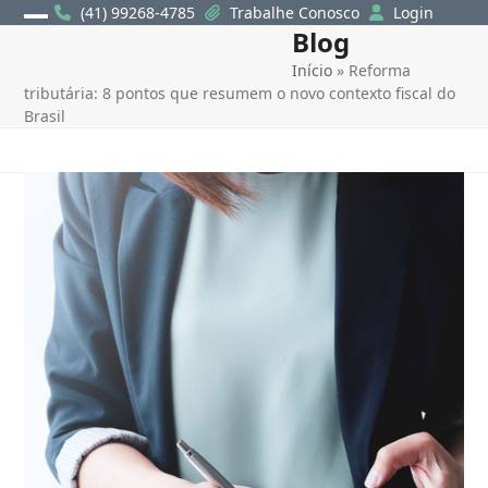
Skip
(41) 99268-4785
Trabalhe Conosco
Login
Blog
Open
Close
to
content
Início
»
Reforma
mobile
mobile
tributária: 8 pontos que resumem o novo contexto fiscal do
menu
menu
Brasil