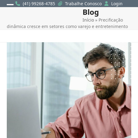
Skip
(41) 99268-4785
Trabalhe Conosco
Login
Blog
Open
Close
to
content
Início
»
Precificação
mobile
mobile
dinâmica cresce em setores como varejo e entretenimento
menu
menu