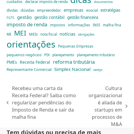
cuidados
declarar imposto de renda
documentos
empresas
dúvidas
estratégias
esocial
dívidas
empreendedor
gestão
gestão contábil
gestão financeira
FGTS
imposto de renda
informações
malha fina
impostos
INSS
MEI
notícias
MEIs
ME
nota fiscal
obrigações
orientações
Pequenas Empresas
pequenos negócios
PIX
planejamento
planejamento tributário
reforma tributária
PMEs
Receita Federal
Simples Nacional
Representante Comercial
varejo
Recebeu uma carta da
Cultura
Receita Federal? Saiba como
organizacional
regularizar pendências do
é aliada de
previous
next
Imposto de Renda e sair da
startups em
post:
post:
malha fina
processos de
M&A
Tem dúvidas ou precisa de mais