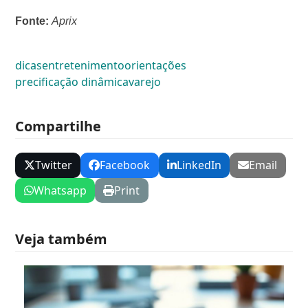
Fonte:
Aprix
dicas
entretenimento
orientações
precificação dinâmica
varejo
Compartilhe
Twitter
Facebook
LinkedIn
Email
Whatsapp
Print
Veja também