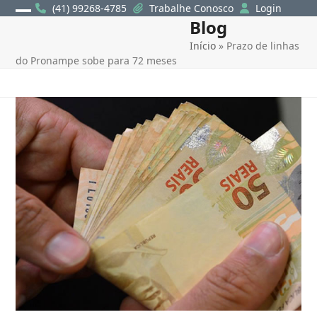
Skip
(41) 99268-4785
Trabalhe Conosco
Login
Blog
Open
Close
to
content
Início
»
Prazo de linhas
mobile
mobile
do Pronampe sobe para 72 meses
menu
menu