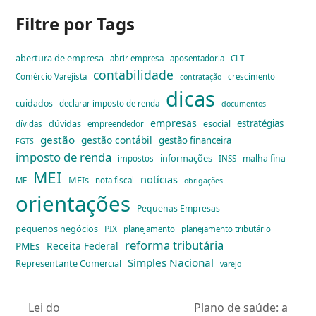
Filtre por Tags
abertura de empresa
abrir empresa
aposentadoria
CLT
contabilidade
Comércio Varejista
crescimento
contratação
dicas
cuidados
declarar imposto de renda
documentos
empresas
dúvidas
estratégias
esocial
dívidas
empreendedor
gestão
gestão contábil
gestão financeira
FGTS
imposto de renda
informações
malha fina
impostos
INSS
MEI
notícias
MEIs
ME
nota fiscal
obrigações
orientações
Pequenas Empresas
pequenos negócios
PIX
planejamento
planejamento tributário
reforma tributária
PMEs
Receita Federal
Simples Nacional
Representante Comercial
varejo
Lei do
Plano de saúde: a