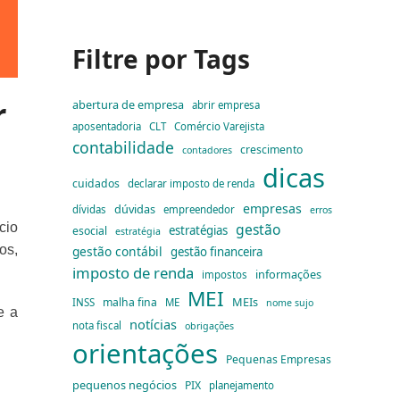
Filtre por Tags
r
abertura de empresa
abrir empresa
aposentadoria
CLT
Comércio Varejista
contabilidade
crescimento
contadores
dicas
cuidados
declarar imposto de renda
empresas
dúvidas
dívidas
empreendedor
erros
gestão
cio
estratégias
esocial
estratégia
os,
gestão contábil
gestão financeira
imposto de renda
informações
impostos
MEI
MEIs
malha fina
INSS
ME
nome sujo
e a
notícias
nota fiscal
obrigações
orientações
Pequenas Empresas
pequenos negócios
PIX
planejamento