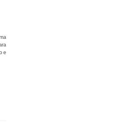
uma
ara
o e