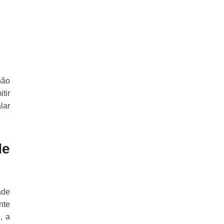
não
tir
lar
de
ade
nte
, a