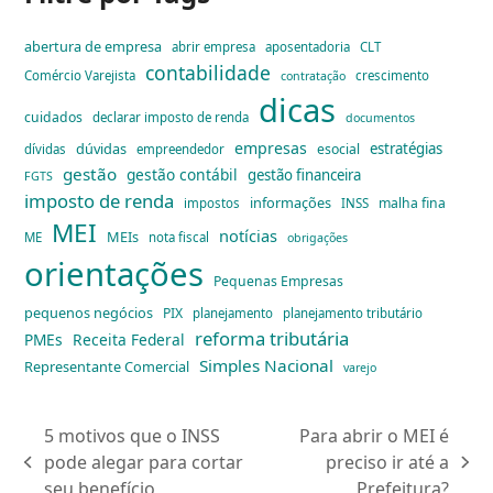
abertura de empresa
abrir empresa
aposentadoria
CLT
contabilidade
Comércio Varejista
crescimento
contratação
dicas
cuidados
declarar imposto de renda
documentos
empresas
dúvidas
estratégias
esocial
dívidas
empreendedor
gestão
gestão contábil
gestão financeira
FGTS
imposto de renda
informações
malha fina
impostos
INSS
MEI
notícias
MEIs
ME
nota fiscal
obrigações
orientações
Pequenas Empresas
pequenos negócios
PIX
planejamento
planejamento tributário
reforma tributária
PMEs
Receita Federal
Simples Nacional
Representante Comercial
varejo
5 motivos que o INSS
Para abrir o MEI é
pode alegar para cortar
preciso ir até a
previous
next
seu benefício
Prefeitura?