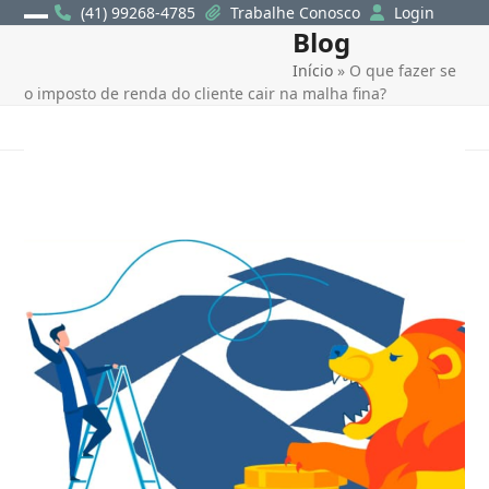
Skip
(41) 99268-4785
Trabalhe Conosco
Login
Blog
Open
Close
to
content
Início
»
O que fazer se
mobile
mobile
o imposto de renda do cliente cair na malha fina?
menu
menu