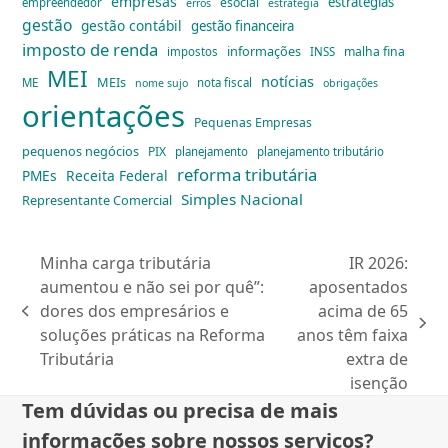
empresas
estratégias
esocial
empreendedor
erros
estratégia
gestão
gestão contábil
gestão financeira
imposto de renda
informações
malha fina
impostos
INSS
MEI
notícias
MEIs
ME
nota fiscal
nome sujo
obrigações
orientações
Pequenas Empresas
pequenos negócios
PIX
planejamento
planejamento tributário
reforma tributária
PMEs
Receita Federal
Simples Nacional
Representante Comercial
Minha carga tributária
IR 2026:
aumentou e não sei por quê”:
aposentados
dores dos empresários e
acima de 65
previous
next
soluções práticas na Reforma
anos têm faixa
post:
post:
Tributária
extra de
isenção
Tem dúvidas ou precisa de mais
informações sobre nossos serviços?