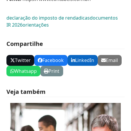
declaração do imposto de renda
dicas
documentos
IR 2026
orientações
Compartilhe
Twitter
Facebook
LinkedIn
Email
Whatsapp
Print
Veja também