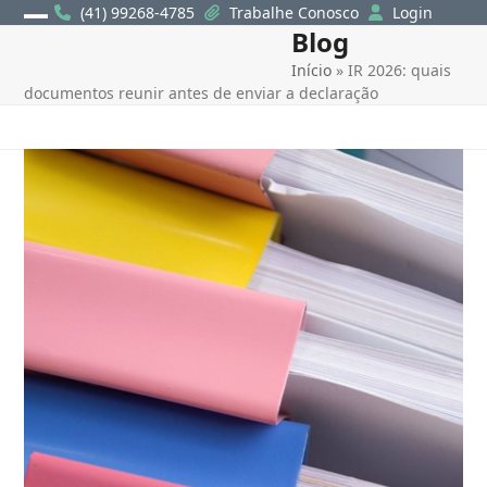
Skip
(41) 99268-4785
Trabalhe Conosco
Login
Blog
Open
Close
to
content
Início
»
IR 2026: quais
mobile
mobile
documentos reunir antes de enviar a declaração
menu
menu