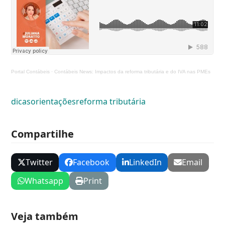
Portal Contábeis
·
Contábeis News: Impactos da reforma tributária e do IVA nas PMEs
dicas
orientações
reforma tributária
Compartilhe
Twitter
Facebook
LinkedIn
Email
Whatsapp
Print
Veja também