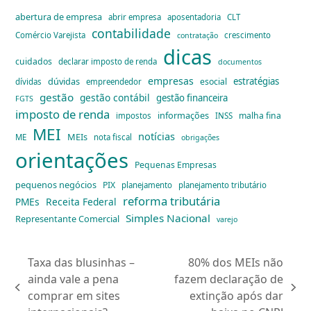
abertura de empresa
abrir empresa
aposentadoria
CLT
contabilidade
Comércio Varejista
crescimento
contratação
dicas
cuidados
declarar imposto de renda
documentos
empresas
dúvidas
estratégias
esocial
dívidas
empreendedor
gestão
gestão contábil
gestão financeira
FGTS
imposto de renda
informações
malha fina
impostos
INSS
MEI
notícias
MEIs
ME
nota fiscal
obrigações
orientações
Pequenas Empresas
pequenos negócios
PIX
planejamento
planejamento tributário
reforma tributária
PMEs
Receita Federal
Simples Nacional
Representante Comercial
varejo
Taxa das blusinhas –
80% dos MEIs não
ainda vale a pena
fazem declaração de
previous
next
comprar em sites
extinção após dar