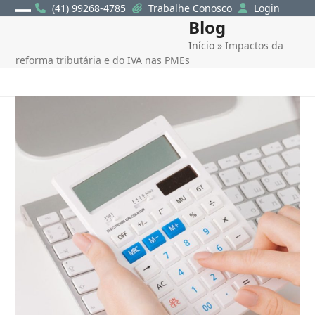
Skip
(41) 99268-4785
Trabalhe Conosco
Login
Blog
Open
Close
to
content
Início
»
Impactos da
mobile
mobile
reforma tributária e do IVA nas PMEs
menu
menu