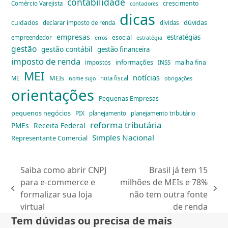
contabilidade
crescimento
Comércio Varejista
contadores
dicas
dúvidas
cuidados
declarar imposto de renda
dívidas
empresas
estratégias
esocial
empreendedor
erros
estratégia
gestão
gestão contábil
gestão financeira
imposto de renda
informações
malha fina
impostos
INSS
MEI
notícias
MEIs
ME
nota fiscal
nome sujo
obrigações
orientações
Pequenas Empresas
pequenos negócios
PIX
planejamento
planejamento tributário
reforma tributária
PMEs
Receita Federal
Simples Nacional
Representante Comercial
Saiba como abrir CNPJ
Brasil já tem 15
para e-commerce e
milhões de MEIs e 78%
previous
next
formalizar sua loja
não tem outra fonte
post:
post:
virtual
de renda
Tem dúvidas ou precisa de mais