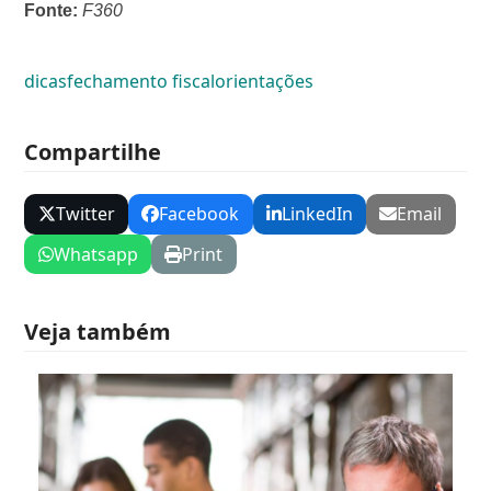
Fonte:
F360
dicas
fechamento fiscal
orientações
Compartilhe
Twitter
Facebook
LinkedIn
Email
Whatsapp
Print
Veja também