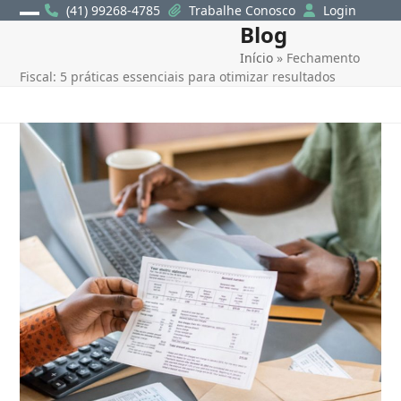
Skip
(41) 99268-4785
Trabalhe Conosco
Login
Blog
Open
Close
to
content
Início
»
Fechamento
mobile
mobile
Fiscal: 5 práticas essenciais para otimizar resultados
menu
menu