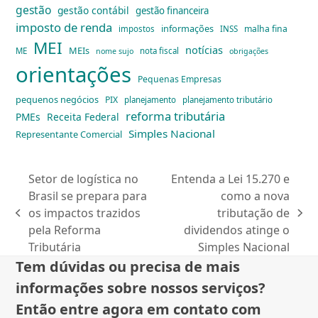
gestão
gestão contábil
gestão financeira
imposto de renda
informações
malha fina
impostos
INSS
MEI
notícias
MEIs
ME
nota fiscal
nome sujo
obrigações
orientações
Pequenas Empresas
pequenos negócios
PIX
planejamento
planejamento tributário
reforma tributária
PMEs
Receita Federal
Simples Nacional
Representante Comercial
Setor de logística no
Entenda a Lei 15.270 e
Brasil se prepara para
como a nova
os impactos trazidos
tributação de
previous
next
pela Reforma
dividendos atinge o
post:
post:
Tributária
Simples Nacional
Tem dúvidas ou precisa de mais
informações sobre nossos serviços?
Então entre agora em contato com