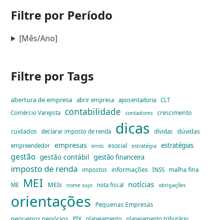
Filtre por Período
[Mês/Ano]
Filtre por Tags
abertura de empresa
abrir empresa
aposentadoria
CLT
contabilidade
crescimento
Comércio Varejista
contadores
dicas
dúvidas
cuidados
declarar imposto de renda
dívidas
empresas
estratégias
esocial
empreendedor
erros
estratégia
gestão
gestão contábil
gestão financeira
imposto de renda
informações
malha fina
impostos
INSS
MEI
notícias
MEIs
ME
nota fiscal
nome sujo
obrigações
orientações
Pequenas Empresas
pequenos negócios
PIX
planejamento
planejamento tributário