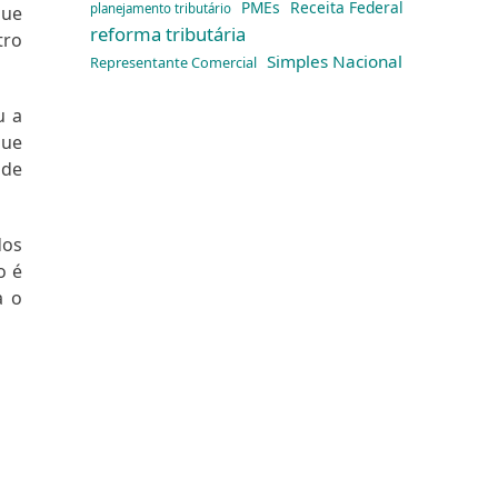
PMEs
Receita Federal
planejamento tributário
que
reforma tributária
tro
Simples Nacional
Representante Comercial
u a
que
 de
dos
o é
a o