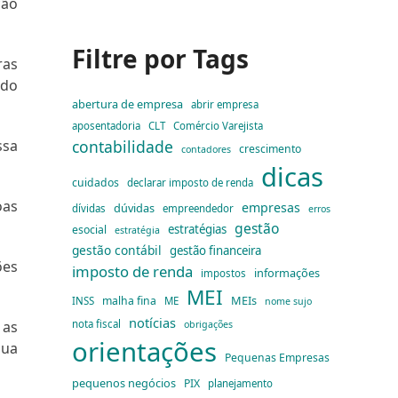
ção
Filtre por Tags
ras
 do
abertura de empresa
abrir empresa
aposentadoria
CLT
Comércio Varejista
ssa
contabilidade
crescimento
contadores
dicas
cuidados
declarar imposto de renda
oas
empresas
dúvidas
dívidas
empreendedor
erros
gestão
estratégias
esocial
estratégia
gestão contábil
gestão financeira
ões
imposto de renda
informações
impostos
MEI
MEIs
malha fina
INSS
ME
nome sujo
notícias
 as
nota fiscal
obrigações
orientações
sua
Pequenas Empresas
pequenos negócios
PIX
planejamento