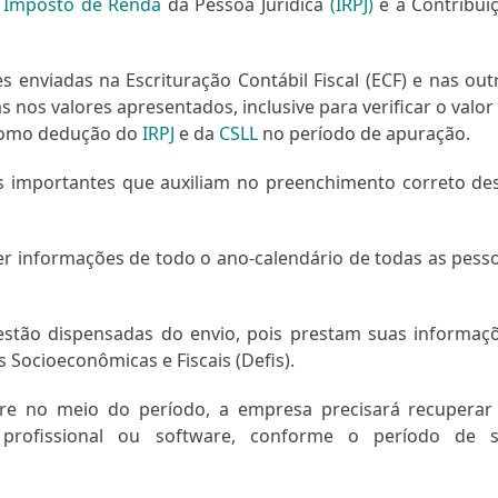
o
Imposto de Renda
da Pessoa Jurídica
(IRPJ)
e a Contribui
 enviadas na Escrituração Contábil Fiscal (ECF) e nas out
nos valores apresentados, inclusive para verificar o valor
s como dedução do
IRPJ
e da
CSLL
no período de apuração.
os importantes que auxiliam no preenchimento correto de
nter informações de todo o ano-calendário de todas as pess
stão dispensadas do envio, pois prestam suas informaç
Socioeconômicas e Fiscais (Defis).
e no meio do período, a empresa precisará recuperar
profissional ou software, conforme o período de 