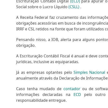
Escrituração Contábil Digital
(ECD)
para apurar 
Social sobre o Lucro Líquido
(CSLL)
.
A Receita Federal faz cruzamento das informações
obrigações acessórias em busca de incongruências 
IRRF e CSL retidos na fonte que foram utilizado
Pensando nisso, a IOB, alerta para alguns pont
obrigação.
A Escrituração Contábil Fiscal é anual e deve co
jurídicas, inclusive as equiparadas.
Já as empresas optantes pelo
Simples Nacional
e
anualmente através da Declaração de Informações 
Caso tenha mudado de
contador
ou de softwar
informações declaradas na
ECD
pelo outro 
responsabilidade entregue.