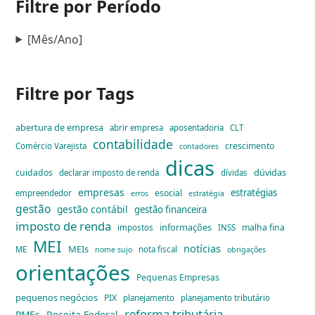
Filtre por Período
[Mês/Ano]
Filtre por Tags
abertura de empresa
abrir empresa
aposentadoria
CLT
contabilidade
crescimento
Comércio Varejista
contadores
dicas
dúvidas
cuidados
declarar imposto de renda
dívidas
empresas
estratégias
esocial
empreendedor
erros
estratégia
gestão
gestão contábil
gestão financeira
imposto de renda
informações
malha fina
impostos
INSS
MEI
notícias
MEIs
ME
nota fiscal
nome sujo
obrigações
orientações
Pequenas Empresas
pequenos negócios
PIX
planejamento
planejamento tributário
reforma tributária
PMEs
Receita Federal