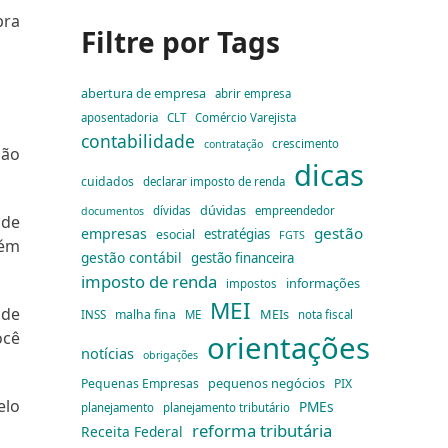
pra
Filtre por Tags
abertura de empresa
abrir empresa
aposentadoria
CLT
Comércio Varejista
contabilidade
crescimento
contratação
não
dicas
cuidados
declarar imposto de renda
dúvidas
dívidas
empreendedor
documentos
 de
gestão
empresas
estratégias
esocial
FGTS
lém
gestão contábil
gestão financeira
imposto de renda
informações
impostos
MEI
 de
MEIs
malha fina
INSS
ME
nota fiscal
ocê
orientações
notícias
obrigações
pequenos negócios
Pequenas Empresas
PIX
elo
PMEs
planejamento
planejamento tributário
reforma tributária
Receita Federal