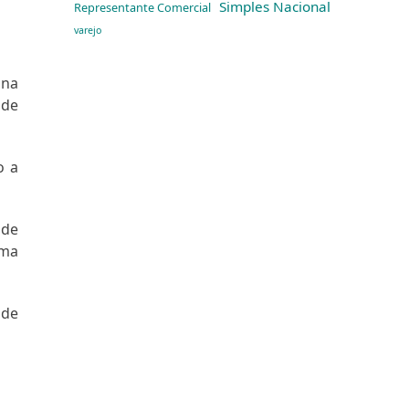
Simples Nacional
Representante Comercial
varejo
 na
nde
o a
ode
uma
 de