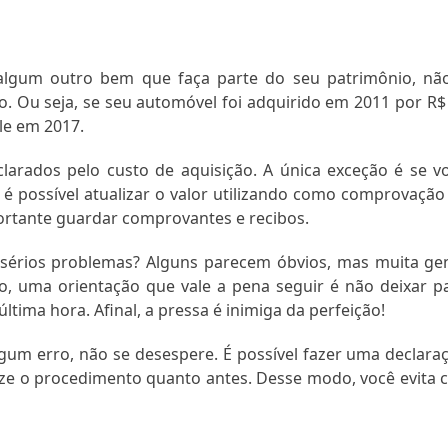
algum outro bem que faça parte do seu patrimônio, nã
do. Ou seja, se seu automóvel foi adquirido em 2011 por R$
le em 2017.
arados pelo custo de aquisição. A única exceção é se v
 é possível atualizar o valor utilizando como comprovação
portante guardar comprovantes e recibos.
sérios problemas? Alguns parecem óbvios, mas muita ge
, uma orientação que vale a pena seguir é não deixar p
tima hora. Afinal, a pressa é inimiga da perfeição!
um erro, não se desespere. É possível fazer uma declara
ize o procedimento quanto antes. Desse modo, você evita c