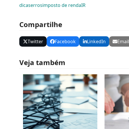
dicas
erros
imposto de renda
IR
Compartilhe
Twitter
Facebook
LinkedIn
Emai
Veja também