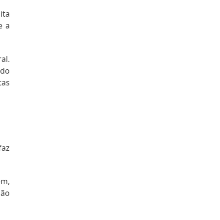
ita
e a
al.
 do
tas
faz
ém,
são