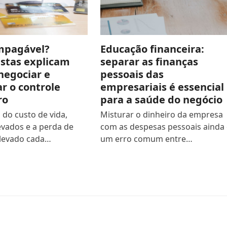
impagável?
Educação financeira:
istas explicam
separar as finanças
negociar e
pessoais das
r o controle
empresariais é essencial
ro
para a saúde do negócio
do custo de vida,
Misturar o dinheiro da empresa
evados e a perda de
com as despesas pessoais ainda 
levado cada…
um erro comum entre…