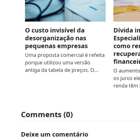
O custo invisível da
Dívida 
desorganização nas
Especial
pequenas empresas
como re
recupera
Uma proposta comercial é refeita
financei
porque utilizou uma versão
antiga da tabela de preços. O…
O aumento 
os juros el
renda têm 
Comments (0)
Deixe um comentário