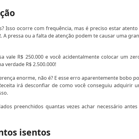
ação
 Isso ocorre com frequência, mas é preciso estar atento
R. A pressa ou a falta de atenção podem te causar uma gra
sa vale R$ 250.000 e você acidentalmente colocar um zer
na verdade R$ 2.500.000!
erença enorme, não é? E esse erro aparentemente bobo p
a Receita irá desconfiar de como você conseguiu adquirir 
sso.
 dados preenchidos quantas vezes achar necessário antes
ntos isentos