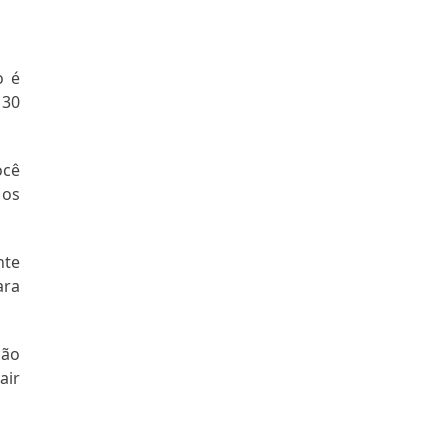
o é
 30
ocê
 os
nte
ara
ção
air