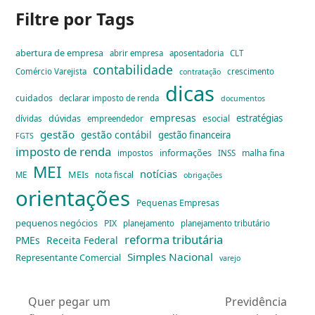
Filtre por Tags
abertura de empresa
abrir empresa
aposentadoria
CLT
contabilidade
Comércio Varejista
crescimento
contratação
dicas
cuidados
declarar imposto de renda
documentos
empresas
dúvidas
estratégias
esocial
dívidas
empreendedor
gestão
gestão contábil
gestão financeira
FGTS
imposto de renda
informações
malha fina
impostos
INSS
MEI
notícias
MEIs
ME
nota fiscal
obrigações
orientações
Pequenas Empresas
pequenos negócios
PIX
planejamento
planejamento tributário
reforma tributária
PMEs
Receita Federal
Simples Nacional
Representante Comercial
varejo
Quer pegar um
Previdência