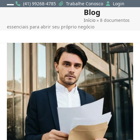
Skip
(41) 99268-4785
Trabalhe Conosco
Login
Blog
Open
Close
to
content
Início
»
8 documentos
mobile
mobile
essenciais para abrir seu próprio negócio
menu
menu