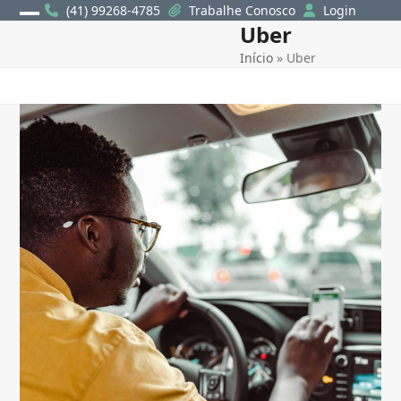
Skip
(41) 99268-4785
Trabalhe Conosco
Login
Uber
Open
Close
to
content
Início
»
Uber
mobile
mobile
menu
menu