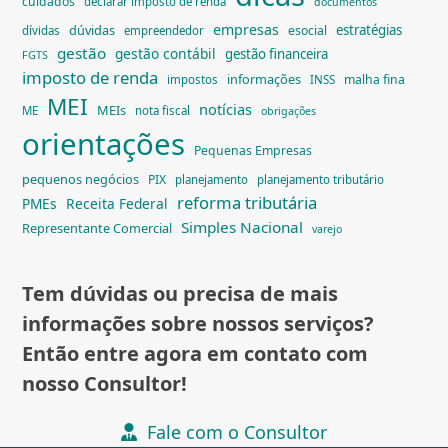
cuidados
declarar imposto de renda
documentos
empresas
dúvidas
estratégias
esocial
dívidas
empreendedor
gestão
gestão contábil
gestão financeira
FGTS
imposto de renda
informações
malha fina
impostos
INSS
MEI
notícias
MEIs
ME
nota fiscal
obrigações
orientações
Pequenas Empresas
pequenos negócios
PIX
planejamento
planejamento tributário
reforma tributária
PMEs
Receita Federal
Simples Nacional
Representante Comercial
varejo
Tem dúvidas ou precisa de mais
informações sobre nossos serviços?
Então entre agora em contato com
nosso Consultor!
Fale com o Consultor