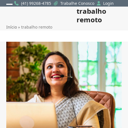
Skip
(41) 99268-4785
Trabalhe Conosco
Login
trabalho
Open
Close
to
content
remoto
mobile
mobile
Início
»
trabalho remoto
menu
menu