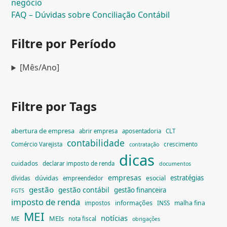
negócio
FAQ – Dúvidas sobre Conciliação Contábil
Filtre por Período
[Mês/Ano]
Filtre por Tags
abertura de empresa
abrir empresa
aposentadoria
CLT
contabilidade
Comércio Varejista
crescimento
contratação
dicas
cuidados
declarar imposto de renda
documentos
empresas
dúvidas
estratégias
esocial
dívidas
empreendedor
gestão
gestão contábil
gestão financeira
FGTS
imposto de renda
informações
malha fina
impostos
INSS
MEI
notícias
MEIs
ME
nota fiscal
obrigações