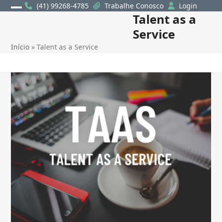
Skip
(41) 99268-4785
Trabalhe Conosco
Login
Talent as a
Open
Close
to
content
Service
mobile
mobile
Início
»
Talent as a Service
menu
menu