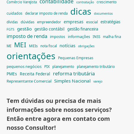
contabilidade
Comércio Varejista
crescimento
contratação
dicas
cuidados
declarar imposto de renda
documentos
empresas
dúvidas
estratégias
esocial
dívidas
empreendedor
gestão
gestão contábil
gestão financeira
FGTS
imposto de renda
informações
malha fina
impostos
INSS
MEI
notícias
MEIs
ME
nota fiscal
obrigações
orientações
Pequenas Empresas
pequenos negócios
PIX
planejamento
planejamento tributário
reforma tributária
PMEs
Receita Federal
Simples Nacional
Representante Comercial
varejo
Tem dúvidas ou precisa de mais
informações sobre nossos serviços?
Então entre agora em contato com
nosso Consultor!