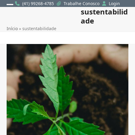
Skip
(41) 99268-4785
Trabalhe Conosco
Login
sustentabilid
Open
Close
to
content
ade
mobile
mobile
Início
»
sustentabilidade
menu
menu