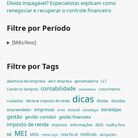
Dívida impagável? Especialistas explicam como
renegociar e recuperar o controle financeiro
Filtre por Período
[Mês/Ano]
Filtre por Tags
abertura de empresa
abrir empresa
aposentadoria
CLT
contabilidade
crescimento
Comércio Varejista
contadores
dicas
dúvidas
cuidados
declarar imposto de renda
dívidas
empresas
estratégias
esocial
empreendedor
erros
estratégia
gestão
gestão contábil
gestão financeira
imposto de renda
informações
malha fina
impostos
INSS
MEI
notícias
MEIs
ME
nota fiscal
nome sujo
obrigações