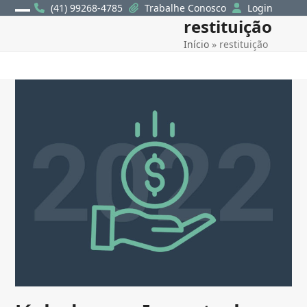
Skip
(41) 99268-4785
Trabalhe Conosco
Login
restituição
Open
Close
to
content
Início
»
restituição
mobile
mobile
menu
menu