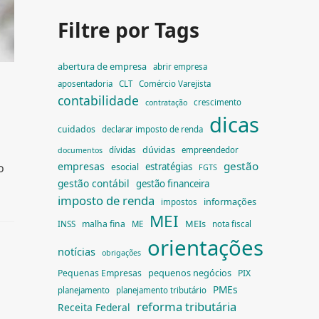
Filtre por Tags
abertura de empresa
abrir empresa
aposentadoria
CLT
Comércio Varejista
contabilidade
crescimento
contratação
dicas
cuidados
declarar imposto de renda
dúvidas
dívidas
empreendedor
documentos
gestão
empresas
estratégias
o
esocial
FGTS
gestão contábil
gestão financeira
imposto de renda
informações
impostos
MEI
MEIs
malha fina
INSS
ME
nota fiscal
orientações
notícias
obrigações
pequenos negócios
Pequenas Empresas
PIX
PMEs
planejamento
planejamento tributário
reforma tributária
Receita Federal