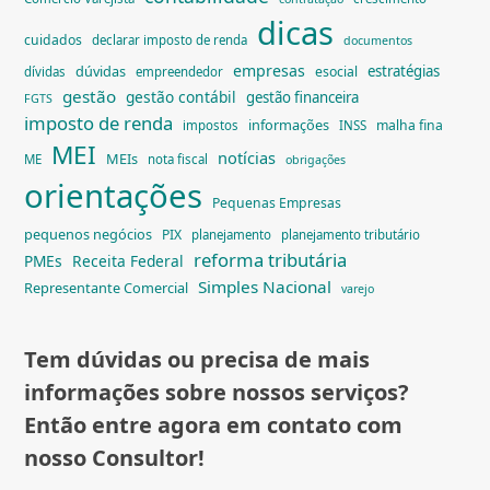
dicas
cuidados
declarar imposto de renda
documentos
empresas
dúvidas
estratégias
esocial
dívidas
empreendedor
gestão
gestão contábil
gestão financeira
FGTS
imposto de renda
informações
malha fina
impostos
INSS
MEI
notícias
MEIs
ME
nota fiscal
obrigações
orientações
Pequenas Empresas
pequenos negócios
PIX
planejamento
planejamento tributário
reforma tributária
PMEs
Receita Federal
Simples Nacional
Representante Comercial
varejo
Tem dúvidas ou precisa de mais
informações sobre nossos serviços?
Então entre agora em contato com
nosso Consultor!