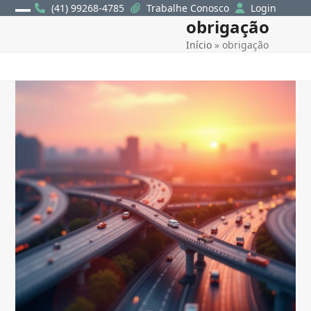
Skip
(41) 99268-4785
Trabalhe Conosco
Login
obrigação
Open
Close
to
content
Início
»
obrigação
mobile
mobile
menu
menu