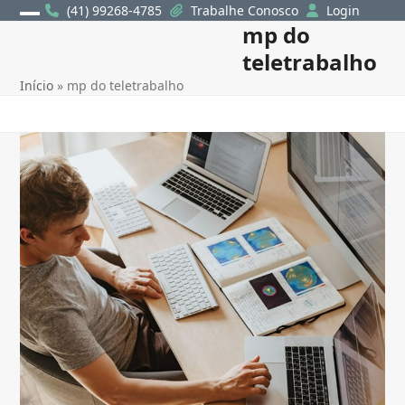
Skip
(41) 99268-4785
Trabalhe Conosco
Login
mp do
Open
Close
to
content
teletrabalho
mobile
mobile
Início
»
mp do teletrabalho
menu
menu