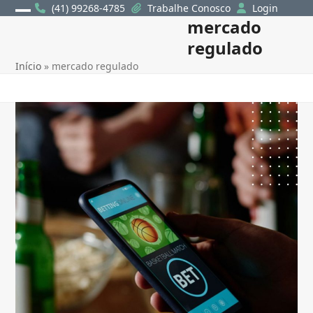
Skip
(41) 99268-4785
Trabalhe Conosco
Login
mercado
Open
Close
to
content
regulado
mobile
mobile
Início
»
mercado regulado
menu
menu