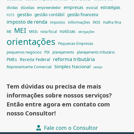
empresas
dúvidas
estratégias
esocial
dívidas
empreendedor
gestão
gestão contábil
gestão financeira
FGTS
imposto de renda
informações
malha fina
impostos
INSS
MEI
notícias
MEIs
ME
nota fiscal
obrigações
orientações
Pequenas Empresas
pequenos negócios
PIX
planejamento
planejamento tributário
reforma tributária
PMEs
Receita Federal
Simples Nacional
Representante Comercial
varejo
Tem dúvidas ou precisa de mais
informações sobre nossos serviços?
Então entre agora em contato com
nosso Consultor!
Fale com o Consultor