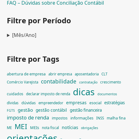
FAQ – Dúvidas sobre Conciliação Contábil
Filtre por Período
[Mês/Ano]
Filtre por Tags
abertura de empresa
abrir empresa
aposentadoria
CLT
contabilidade
Comércio Varejista
crescimento
contratação
dicas
cuidados
declarar imposto de renda
documentos
empresas
dúvidas
estratégias
esocial
dívidas
empreendedor
gestão
gestão contábil
gestão financeira
FGTS
imposto de renda
informações
malha fina
impostos
INSS
MEI
notícias
MEIs
ME
nota fiscal
obrigações
orientações