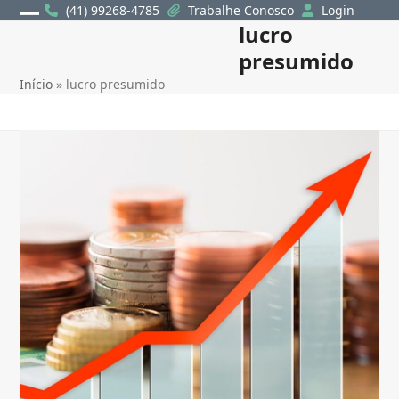
Skip
(41) 99268-4785
Trabalhe Conosco
Login
lucro
Open
Close
to
content
presumido
mobile
mobile
Início
»
lucro presumido
menu
menu