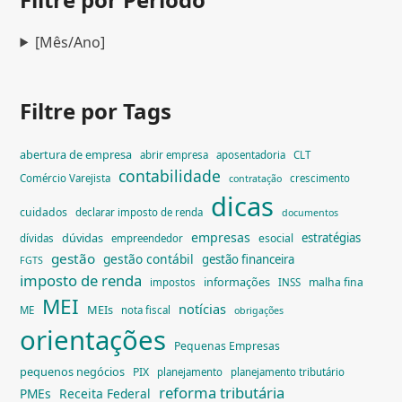
[Mês/Ano]
Filtre por Tags
abertura de empresa
abrir empresa
aposentadoria
CLT
contabilidade
Comércio Varejista
crescimento
contratação
dicas
cuidados
declarar imposto de renda
documentos
empresas
dúvidas
estratégias
esocial
dívidas
empreendedor
gestão
gestão contábil
gestão financeira
FGTS
imposto de renda
informações
malha fina
impostos
INSS
MEI
notícias
MEIs
ME
nota fiscal
obrigações
orientações
Pequenas Empresas
pequenos negócios
PIX
planejamento
planejamento tributário
reforma tributária
PMEs
Receita Federal