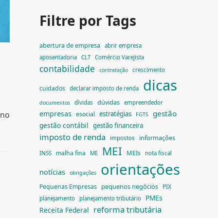
Filtre por Tags
abertura de empresa
abrir empresa
aposentadoria
CLT
Comércio Varejista
contabilidade
crescimento
contratação
dicas
cuidados
declarar imposto de renda
dúvidas
dívidas
empreendedor
documentos
gestão
empresas
estratégias
 no
esocial
FGTS
gestão contábil
gestão financeira
imposto de renda
informações
impostos
MEI
MEIs
malha fina
INSS
ME
nota fiscal
orientações
notícias
obrigações
pequenos negócios
Pequenas Empresas
PIX
PMEs
planejamento
planejamento tributário
reforma tributária
Receita Federal