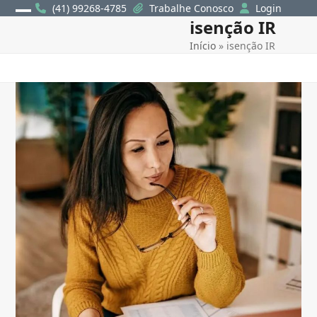
Skip
(41) 99268-4785
Trabalhe Conosco
Login
isenção IR
Open
Close
to
content
Início
»
isenção IR
mobile
mobile
menu
menu