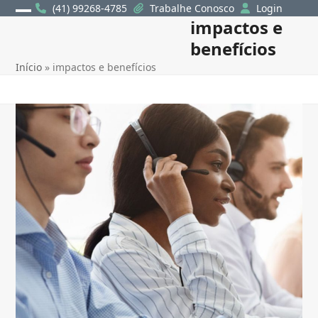
Skip
(41) 99268-4785
Trabalhe Conosco
Login
impactos e
Open
Close
to
content
benefícios
mobile
mobile
Início
»
impactos e benefícios
menu
menu