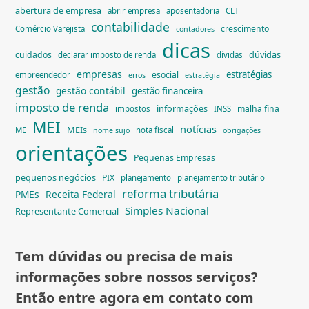
abertura de empresa
abrir empresa
aposentadoria
CLT
contabilidade
crescimento
Comércio Varejista
contadores
dicas
dúvidas
cuidados
declarar imposto de renda
dívidas
empresas
estratégias
esocial
empreendedor
erros
estratégia
gestão
gestão contábil
gestão financeira
imposto de renda
informações
malha fina
impostos
INSS
MEI
notícias
MEIs
ME
nota fiscal
nome sujo
obrigações
orientações
Pequenas Empresas
pequenos negócios
PIX
planejamento
planejamento tributário
reforma tributária
PMEs
Receita Federal
Simples Nacional
Representante Comercial
Tem dúvidas ou precisa de mais
informações sobre nossos serviços?
Então entre agora em contato com