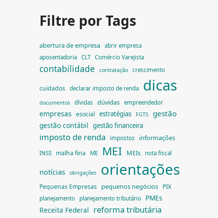
Filtre por Tags
abertura de empresa
abrir empresa
aposentadoria
CLT
Comércio Varejista
contabilidade
crescimento
contratação
dicas
cuidados
declarar imposto de renda
dúvidas
dívidas
empreendedor
documentos
gestão
empresas
estratégias
esocial
FGTS
gestão contábil
gestão financeira
imposto de renda
informações
impostos
MEI
MEIs
malha fina
INSS
ME
nota fiscal
orientações
notícias
obrigações
pequenos negócios
Pequenas Empresas
PIX
PMEs
planejamento
planejamento tributário
reforma tributária
Receita Federal