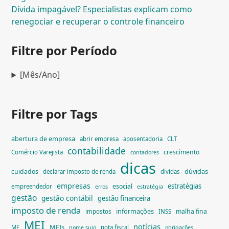
Dívida impagável? Especialistas explicam como
renegociar e recuperar o controle financeiro
Filtre por Período
[Mês/Ano]
Filtre por Tags
abertura de empresa
abrir empresa
aposentadoria
CLT
contabilidade
crescimento
Comércio Varejista
contadores
dicas
dúvidas
cuidados
declarar imposto de renda
dívidas
empresas
estratégias
esocial
empreendedor
erros
estratégia
gestão
gestão contábil
gestão financeira
imposto de renda
informações
malha fina
impostos
INSS
MEI
notícias
MEIs
ME
nota fiscal
nome sujo
obrigações