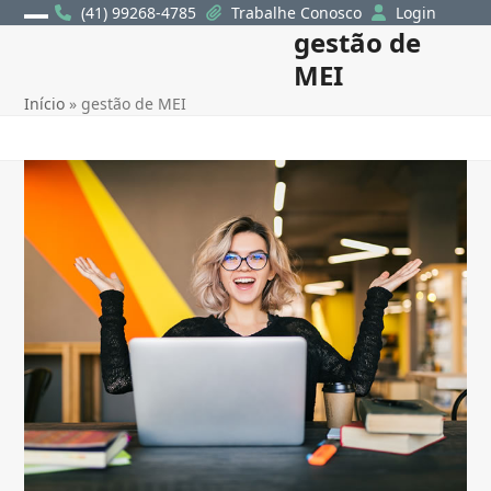
Skip
(41) 99268-4785
Trabalhe Conosco
Login
gestão de
Open
Close
to
content
MEI
mobile
mobile
Início
»
gestão de MEI
menu
menu