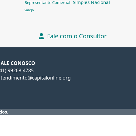
Simples Nacional
Representante Comercial
varejo
Fale com o Consultor
FALE CONOSCO
(41) 99268-4785
atendimento@capitalonline.org
dos.