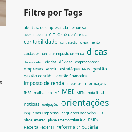
Filtre por Tags
abertura de empresa
abrir empresa
aposentadoria
CLT
Comércio Varejista
contabilidade
crescimento
contratação
dicas
cuidados
declarar imposto de renda
dúvidas
dívidas
empreendedor
documentos
gestão
empresas
estratégias
esocial
FGTS
gestão contábil
gestão financeira
de
imposto de renda
informações
impostos
MEI
MEIs
malha fina
INSS
ME
nota fiscal
orientações
notícias
obrigações
pequenos negócios
Pequenas Empresas
PIX
PMEs
planejamento
planejamento tributário
reforma tributária
Receita Federal