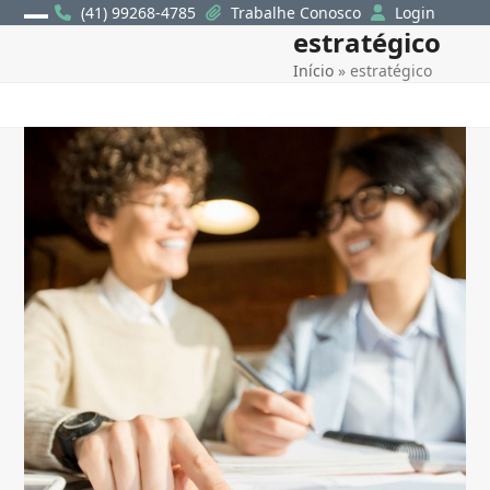
Skip
(41) 99268-4785
Trabalhe Conosco
Login
estratégico
Open
Close
to
content
Início
»
estratégico
mobile
mobile
menu
menu