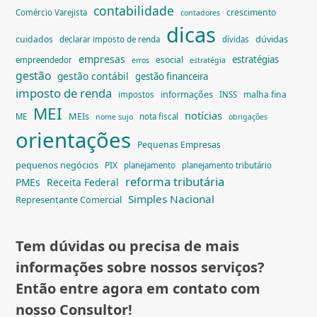
contabilidade
crescimento
Comércio Varejista
contadores
dicas
dúvidas
cuidados
declarar imposto de renda
dívidas
empresas
estratégias
esocial
empreendedor
erros
estratégia
gestão
gestão contábil
gestão financeira
imposto de renda
informações
malha fina
impostos
INSS
MEI
notícias
MEIs
ME
nota fiscal
nome sujo
obrigações
orientações
Pequenas Empresas
pequenos negócios
PIX
planejamento
planejamento tributário
reforma tributária
PMEs
Receita Federal
Simples Nacional
Representante Comercial
Tem dúvidas ou precisa de mais
informações sobre nossos serviços?
Então entre agora em contato com
nosso Consultor!