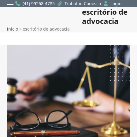
Skip
(41) 99268-4785
Trabalhe Conosco
Login
escritório de
Open
Close
to
content
advocacia
mobile
mobile
Início
»
escritório de advocacia
menu
menu