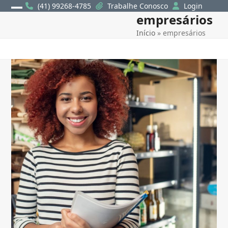
Skip
(41) 99268-4785
Trabalhe Conosco
Login
empresários
Open
Close
to
content
Início
»
empresários
mobile
mobile
menu
menu