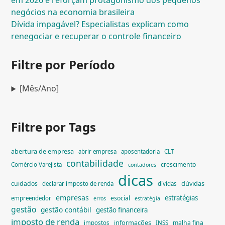
em 2026 e reforçam protagonismo dos pequenos
negócios na economia brasileira
Dívida impagável? Especialistas explicam como
renegociar e recuperar o controle financeiro
Filtre por Período
[Mês/Ano]
Filtre por Tags
abertura de empresa
abrir empresa
aposentadoria
CLT
contabilidade
crescimento
Comércio Varejista
contadores
dicas
dúvidas
cuidados
declarar imposto de renda
dívidas
empresas
estratégias
esocial
empreendedor
erros
estratégia
gestão
gestão contábil
gestão financeira
imposto de renda
informações
malha fina
impostos
INSS