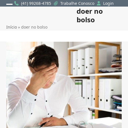
Skip
(41) 99268-4785
Trabalhe Conosco
Login
doer no
Open
Close
to
content
bolso
mobile
mobile
Início
»
doer no bolso
menu
menu