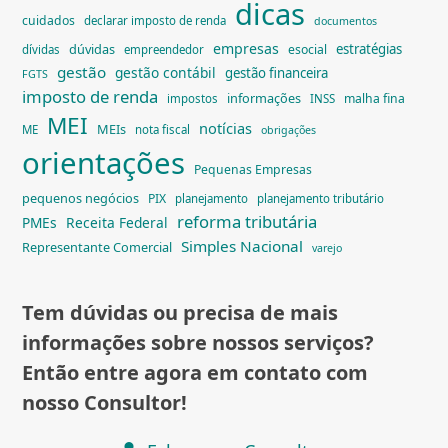
dicas
cuidados
declarar imposto de renda
documentos
empresas
dúvidas
estratégias
esocial
dívidas
empreendedor
gestão
gestão contábil
gestão financeira
FGTS
imposto de renda
informações
malha fina
impostos
INSS
MEI
notícias
MEIs
ME
nota fiscal
obrigações
orientações
Pequenas Empresas
pequenos negócios
PIX
planejamento
planejamento tributário
reforma tributária
PMEs
Receita Federal
Simples Nacional
Representante Comercial
varejo
Tem dúvidas ou precisa de mais
informações sobre nossos serviços?
Então entre agora em contato com
nosso Consultor!