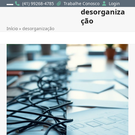
Skip
(41) 99268-4785
Trabalhe Conosco
Login
desorganiza
Open
Close
to
content
ção
mobile
mobile
Início
»
desorganização
menu
menu