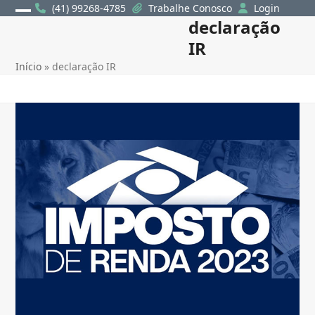
Skip
(41) 99268-4785
Trabalhe Conosco
Login
declaração
Open
Close
to
content
IR
mobile
mobile
Início
»
declaração IR
menu
menu