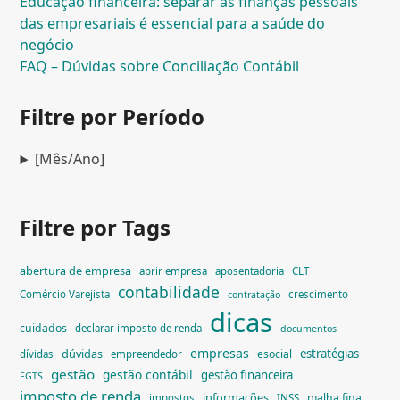
Educação financeira: separar as finanças pessoais
das empresariais é essencial para a saúde do
negócio
FAQ – Dúvidas sobre Conciliação Contábil
Filtre por Período
[Mês/Ano]
Filtre por Tags
abertura de empresa
abrir empresa
aposentadoria
CLT
contabilidade
Comércio Varejista
crescimento
contratação
dicas
cuidados
declarar imposto de renda
documentos
empresas
dúvidas
estratégias
esocial
dívidas
empreendedor
gestão
gestão contábil
gestão financeira
FGTS
imposto de renda
informações
malha fina
impostos
INSS