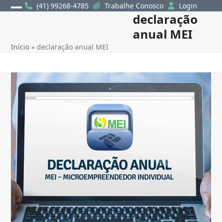
Skip
(41) 99268-4785
Trabalhe Conosco
Login
declaração
Open
Close
to
content
anual MEI
mobile
mobile
Início
»
declaração anual MEI
menu
menu