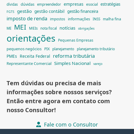
empresas
dúvidas
estratégias
esocial
dívidas
empreendedor
gestão
gestão contábil
gestão financeira
FGTS
imposto de renda
informações
malha fina
impostos
INSS
MEI
notícias
MEIs
ME
nota fiscal
obrigações
orientações
Pequenas Empresas
pequenos negócios
PIX
planejamento
planejamento tributário
reforma tributária
PMEs
Receita Federal
Simples Nacional
Representante Comercial
varejo
Tem dúvidas ou precisa de mais
informações sobre nossos serviços?
Então entre agora em contato com
nosso Consultor!
Fale com o Consultor