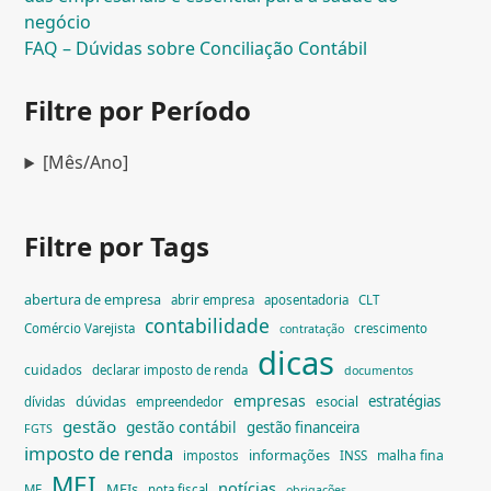
negócio
FAQ – Dúvidas sobre Conciliação Contábil
Filtre por Período
[Mês/Ano]
Filtre por Tags
abertura de empresa
abrir empresa
aposentadoria
CLT
contabilidade
Comércio Varejista
crescimento
contratação
dicas
cuidados
declarar imposto de renda
documentos
empresas
dúvidas
estratégias
esocial
dívidas
empreendedor
gestão
gestão contábil
gestão financeira
FGTS
imposto de renda
informações
malha fina
impostos
INSS
MEI
notícias
MEIs
ME
nota fiscal
obrigações