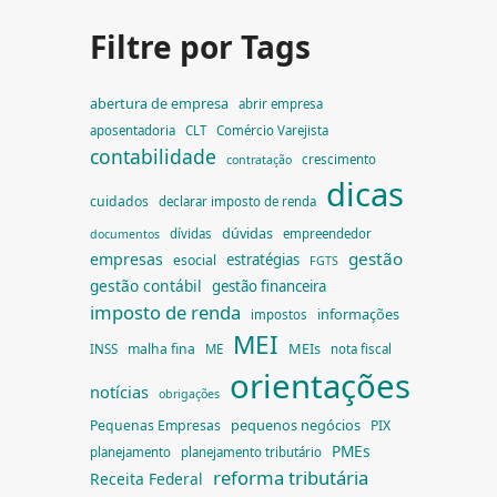
Filtre por Tags
abertura de empresa
abrir empresa
aposentadoria
CLT
Comércio Varejista
contabilidade
crescimento
contratação
dicas
cuidados
declarar imposto de renda
dúvidas
dívidas
empreendedor
documentos
gestão
empresas
estratégias
esocial
FGTS
gestão contábil
gestão financeira
imposto de renda
informações
impostos
MEI
MEIs
malha fina
INSS
ME
nota fiscal
orientações
notícias
obrigações
pequenos negócios
Pequenas Empresas
PIX
PMEs
planejamento
planejamento tributário
reforma tributária
Receita Federal