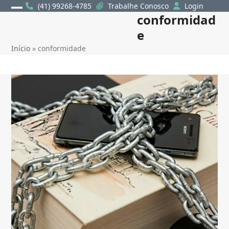
Skip
(41) 99268-4785
Trabalhe Conosco
Login
conformidad
Open
Close
to
content
e
mobile
mobile
Início
»
conformidade
menu
menu