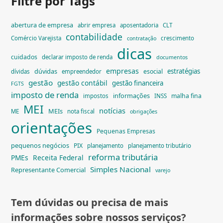
Filtre por Tags
abertura de empresa
abrir empresa
aposentadoria
CLT
contabilidade
Comércio Varejista
crescimento
contratação
dicas
cuidados
declarar imposto de renda
documentos
empresas
dúvidas
estratégias
esocial
dívidas
empreendedor
gestão
gestão contábil
gestão financeira
FGTS
imposto de renda
informações
malha fina
impostos
INSS
MEI
notícias
MEIs
ME
nota fiscal
obrigações
orientações
Pequenas Empresas
pequenos negócios
PIX
planejamento
planejamento tributário
reforma tributária
PMEs
Receita Federal
Simples Nacional
Representante Comercial
varejo
Tem dúvidas ou precisa de mais
informações sobre nossos serviços?