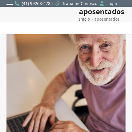
Skip
(41) 99268-4785
Trabalhe Conosco
Login
aposentados
Open
Close
to
content
Início
»
aposentados
mobile
mobile
menu
menu