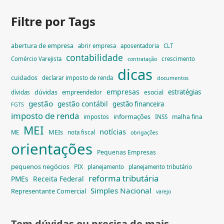
Filtre por Tags
abertura de empresa
abrir empresa
aposentadoria
CLT
contabilidade
Comércio Varejista
crescimento
contratação
dicas
cuidados
declarar imposto de renda
documentos
empresas
dúvidas
estratégias
esocial
dívidas
empreendedor
gestão
gestão contábil
gestão financeira
FGTS
imposto de renda
informações
malha fina
impostos
INSS
MEI
notícias
MEIs
ME
nota fiscal
obrigações
orientações
Pequenas Empresas
pequenos negócios
PIX
planejamento
planejamento tributário
reforma tributária
PMEs
Receita Federal
Simples Nacional
Representante Comercial
varejo
Tem dúvidas ou precisa de mais