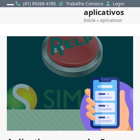
Skip
(41) 99268-4785
Trabalhe Conosco
Login
aplicativos
Open
Close
to
content
Início
»
aplicativos
mobile
mobile
menu
menu