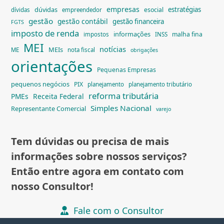
empresas
dúvidas
estratégias
esocial
dívidas
empreendedor
gestão
gestão contábil
gestão financeira
FGTS
imposto de renda
informações
malha fina
impostos
INSS
MEI
notícias
MEIs
ME
nota fiscal
obrigações
orientações
Pequenas Empresas
pequenos negócios
PIX
planejamento
planejamento tributário
reforma tributária
PMEs
Receita Federal
Simples Nacional
Representante Comercial
varejo
Tem dúvidas ou precisa de mais
informações sobre nossos serviços?
Então entre agora em contato com
nosso Consultor!
Fale com o Consultor