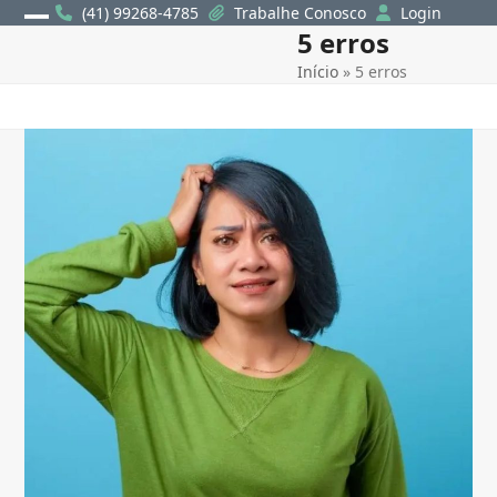
Skip
(41) 99268-4785
Trabalhe Conosco
Login
5 erros
Open
Close
to
content
Início
»
5 erros
mobile
mobile
menu
menu