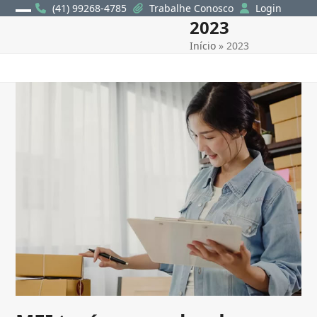
Skip
(41) 99268-4785
Trabalhe Conosco
Login
2023
Open
Close
to
content
Início
»
2023
mobile
mobile
menu
menu