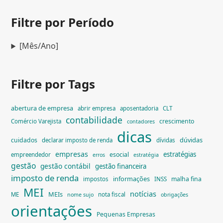
Filtre por Período
[Mês/Ano]
Filtre por Tags
abertura de empresa
abrir empresa
aposentadoria
CLT
contabilidade
crescimento
Comércio Varejista
contadores
dicas
dúvidas
cuidados
declarar imposto de renda
dívidas
empresas
estratégias
esocial
empreendedor
erros
estratégia
gestão
gestão contábil
gestão financeira
imposto de renda
informações
malha fina
impostos
INSS
MEI
notícias
MEIs
ME
nota fiscal
nome sujo
obrigações
orientações
Pequenas Empresas