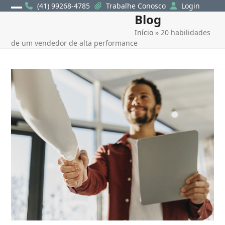
Skip
(41) 99268-4785
Trabalhe Conosco
Login
Blog
Open
Close
to
content
Início
»
20 habilidades
mobile
mobile
de um vendedor de alta performance
menu
menu