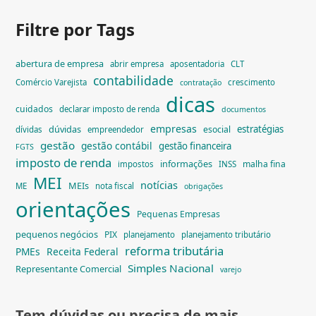
Filtre por Tags
abertura de empresa
abrir empresa
aposentadoria
CLT
contabilidade
Comércio Varejista
crescimento
contratação
dicas
cuidados
declarar imposto de renda
documentos
empresas
dúvidas
estratégias
esocial
dívidas
empreendedor
gestão
gestão contábil
gestão financeira
FGTS
imposto de renda
informações
malha fina
impostos
INSS
MEI
notícias
MEIs
ME
nota fiscal
obrigações
orientações
Pequenas Empresas
pequenos negócios
PIX
planejamento
planejamento tributário
reforma tributária
PMEs
Receita Federal
Simples Nacional
Representante Comercial
varejo
Tem dúvidas ou precisa de mais