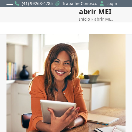
Skip
(41) 99268-4785
Trabalhe Conosco
Login
abrir MEI
Open
Close
to
content
Início
»
abrir MEI
mobile
mobile
menu
menu