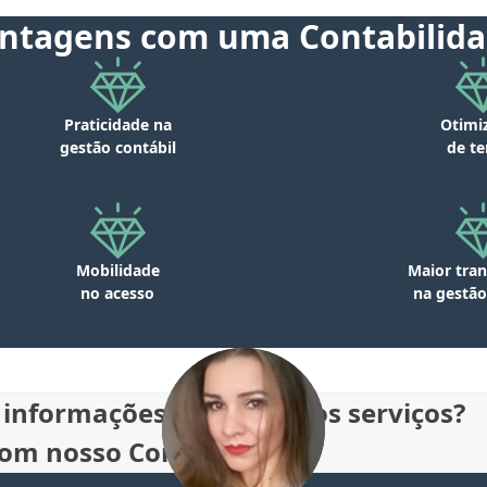
ntagens com uma Contabilida
Praticidade na
Otimi
gestão contábil
de t
Mobilidade
Maior tran
no acesso
na gestão
 informações sobre nossos serviços?
com nosso Consultor!